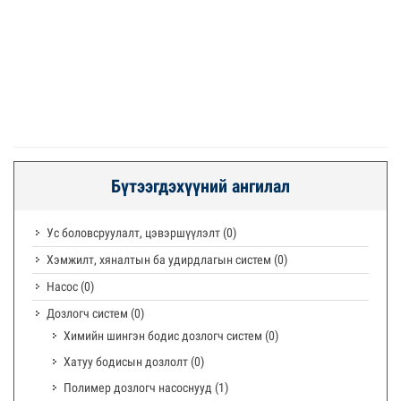
Бүтээгдэхүүний ангилал
Ус боловсруулалт, цэвэршүүлэлт
(0)
Хэмжилт, хяналтын ба удирдлагын систем
(0)
Насос
(0)
Дозлогч систем
(0)
Химийн шингэн бодис дозлогч систем
(0)
Хатуу бодисын дозлолт
(0)
Полимер дозлогч насоснууд
(1)