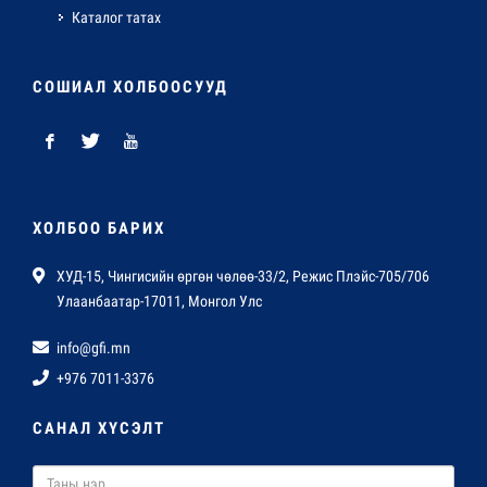
Каталог татах
СОШИАЛ ХОЛБООСУУД
ХОЛБОО БАРИХ
ХУД-15, Чингисийн өргөн чөлөө-33/2, Режис Плэйс-705/706
Улаанбаатар-17011, Монгол Улс
info@gfi.mn
+976 7011-3376
САНАЛ ХҮСЭЛТ