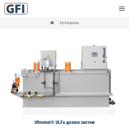
Бүтээгдэхүүн
Ultromat® ULFa дозлох систем
Дэлгэрэнгүй