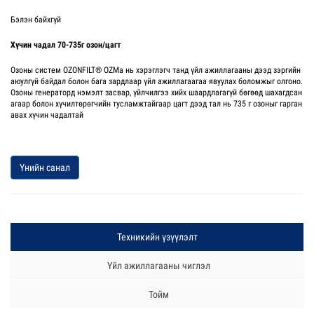
Бэлэн байхгүй
Хүчин чадал 70-735г озон/цагт
Озоны систем OZONFILT® OZMa нь хэрэглэгч танд үйл ажиллагааны дээд зэргийн
аюулгүй байдал болон бага зардлаар үйл ажиллагаагаа явуулах боломжыг олгоно.
Озоны генераторд нэмэлт засвар, үйлчилгээ хийх шаардлагагүй бөгөөд шахагдсан
агаар болон хүчилтөрөгчийн тусламжтайгаар цагт дээд тал нь 735 г озоныг гарган
авах хүчин чадалтай
Үнийн санал
Техникийн үзүүлэлт
Үйл ажиллагааны чиглэл
Тойм