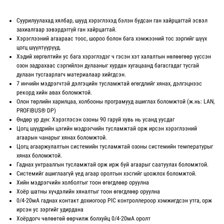
Суурилуулахад хялбар, шууд хэрэглэхэд бэлэн будсан ган хайрцагтай эсвэл
захиалгаар зэвэрдэггүй ган хайрцагтай.
Хэрэглээний агаараас тоос, шороо болон бага хэмжээний тос зэргийг шүүх
цогц шүүлтүүрүүд.
Хэдий хөргөлтийн ус бага хэрэглэдэг ч гэсэн хэт халалтын нөлөөгөөр үүссэн
озон задрахаас сэргийлэн дулааныг хурдан хугацаанд багасгадаг тусгай
дулаан тусгаарлагч материалаар хийгдсэн.
7 инчийн мэдрэгчтэй дэлгэцийн тусламжтай өгөгдлийг хянах, дэлгэцнээс
рекорд хийн авах боломжтой.
Олон төрлийн харилцаа, холбооны програмууд ашиглах боломжтой (ж.нь: LAN,
PROFIBUS® DP)
Өндөр үр дүн: Хэрэглэсэн озоны 90 гаруй хувь нь усанд уусдаг
Цогц шүүдрийн цэгийн мэдрэгчийн тусламжтай орж ирсэн хэрэглээний
агаарын чанарыг хянах боломжтой.
Цогц агааржулалтын системийн тусламжтай озоны системийн температурыг
хянах боломжтой.
Гаднах унтраалгын тусламжтай орж ирж буй агаарыг саатуулах боломжтой.
Системийг ашиглаагүй үед агаар оролтын хэсгийг цоожлох боломжтой.
Хийн мэдрэгчийн холболтыг тоон өгөгдлөөр оруулна
Хоёр шатны хүчдэлийн хяналтыг тоон өгөгдлөөр оруулна
0/4-20мА гаднах контакт дохиогоор PIC контроллероор хэмжигдсэн утга, орж
ирсэн ус зэргийг удирдана
Хоёрдогч чөлөөтөй өөрчилж болхуйц 0/4-20мА оролт