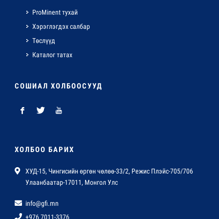
ProMinent тухай
Хэрэглэгдэх салбар
Төслүүд
Каталог татах
СОШИАЛ ХОЛБООСУУД
ХОЛБОО БАРИХ
ХУД-15, Чингисийн өргөн чөлөө-33/2, Режис Плэйс-705/706
Улаанбаатар-17011, Монгол Улс
info@gfi.mn
+976 7011-3376