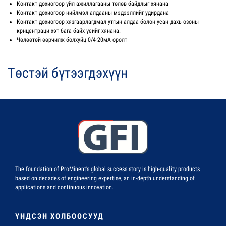
Контакт дохиогоор үйл ажиллагааны төлөв байдлыг хянана
Контакт дохиогоор нийлмэл алдааны мэдээллийг удирдана
Контакт дохиогоор хязгаарлагдмал утгын алдаа болон усан дахь озоны
крнцентраци хэт бага байх үеийг хянана.
Чөлөөтөй өөрчилж болхуйц 0/4-20мА оролт
Төстэй бүтээгдэхүүн
The foundation of ProMinent’s global success story is high-quality products
based on decades of engineering expertise, an in-depth understanding of
applications and continuous innovation.
ҮНДСЭН ХОЛБООСУУД