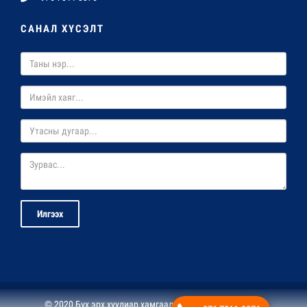
САНАЛ ХҮСЭЛТ
Илгээх
© 2020 Бүх эрх хуулиар хамгаалагдсан. Жи Эф Ай ХХК