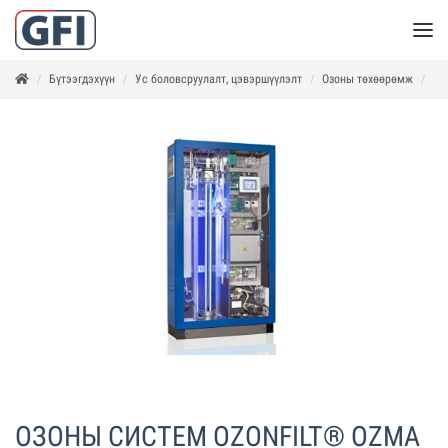
Бүтээгдэхүүн
Ус боловсруулалт, цэвэршүүлэлт
Озоны төхөөрөмж
ОЗ
ОЗОНЫ СИСТЕМ OZONFILT® OZMA