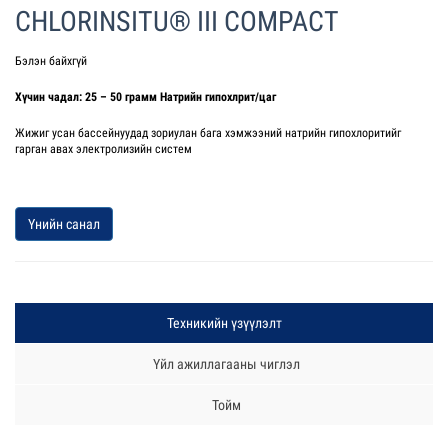
CHLORINSITU® III COMPACT
Бэлэн байхгүй
Хүчин чадал: 25 – 50 грамм Натрийн гипохлрит/цаг
Жижиг усан бассейнуудад зориулан бага хэмжээний натрийн гипохлоритийг
гарган авах электролизийн систем
Үнийн санал
Техникийн үзүүлэлт
Үйл ажиллагааны чиглэл
Тойм