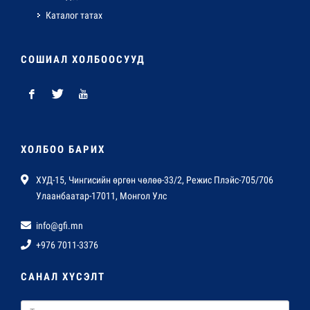
Каталог татах
СОШИАЛ ХОЛБООСУУД
ХОЛБОО БАРИХ
ХУД-15, Чингисийн өргөн чөлөө-33/2, Режис Плэйс-705/706
Улаанбаатар-17011, Монгол Улс
info@gfi.mn
+976 7011-3376
САНАЛ ХҮСЭЛТ