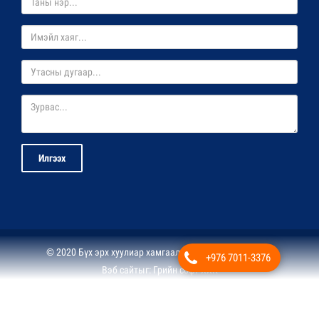
Илгээх
© 2020 Бүх эрх хуулиар хамгаалагдсан. Жи Эф Ай ХХК
+976 7011-3376
Вэб сайт
ыг:
Грийн софт ХХК
Дуудлагын төв