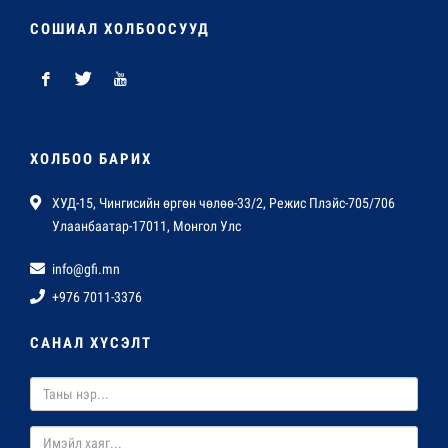
СОШИАЛ ХОЛБООСУУД
ХОЛБОО БАРИХ
ХУД-15, Чингисийн өргөн чөлөө-33/2, Режис Плэйс-705/706
Улаанбаатар-17011, Монгол Улс
info@gfi.mn
+976 7011-3376
САНАЛ ХҮСЭЛТ