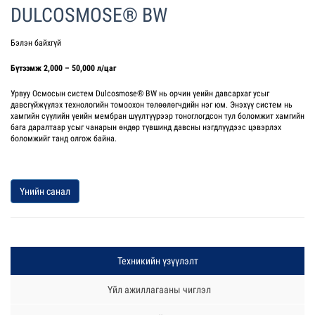
DULCOSMOSE® BW
Бэлэн байхгүй
Бүтээмж 2,000 – 50,000 л/цаг
Урвуу Осмосын систем Dulcosmose® BW нь орчин үеийн давсархаг усыг
давсгүйжүүлэх технологийн томоохон төлөөлөгчдийн нэг юм. Энэхүү систем нь
хамгийн сүүлийн үеийн мембран шүүлтүүрээр тоноглогдсон тул боломжит хамгийн
бага даралтаар усыг чанарын өндөр түвшинд давсны нэгдлүүдээс цэвэрлэх
боломжийг танд олгож байна.
Үнийн санал
Техникийн үзүүлэлт
Үйл ажиллагааны чиглэл