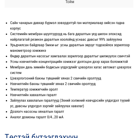
Тойм
Сайн чанарын давхар бүрмэл зэвэрдэггүй ган материалаар хийсэн гадна
корпус
Системийн мембран шүүлтүүрүүд нь бага даралтын үед шилэн эпоксид
найрлагатай резинэн даралтын хоолойнд уснаас давсыг 99% зайлуулна
Урьдчилсан байдлаар 5мкм-ыг усны даралтын зөрүүг тодохойлох зорилгоор
манометрээр хэмжинэ
Өндөр даралтын насосыг хамгаалах зорилгоор даралтыг шилжүүлэх свичтэй
Усны нэвчилтийн концентрацийн хэмжээг дэлгэцэн дээр харах боломжтой
Мембран дахь химийн бодисын үлдэгдлийг цэвэрлэх хагас автомат цэвэрлэх
систем
Цэвэрлэгээний бакны түвшнийг хянах 2 свичийн оролтууд
Нэвчилтийн бакны түвшнийг хянах 2 свичийн оролтууд
Температур хэмжигчийн оролт
Нэвчилтийн хавхалгын гаралт
Зайлуулах хавхлагын гаралтууд (Эхний ээлжний нэвчдэсийн үлдэгдэл түүхий
ус, давсны үлдэгдэл зэргийг зайлуулах хавхлаг)
Дозлогч насосны хяналтын гаралт
Аналог дохионы гаралт 0/4…20 мА
Төстэй бүтээгдэхүүн