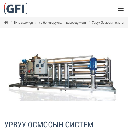
Бүтээгдэхүүн
Ус боловсруулалт, цэвэршүүлэлт
Урвуу Осмосын систем
УРВУУ ОСМОСЫН СИСТЕМ