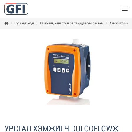
Бүтээгдэхүүн
Хэмжилт, хяналтын ба удирдлагын систем
Хэмжилтийн бо
УРСГАЛ ХЭМЖИГЧ DULCOFLOW®