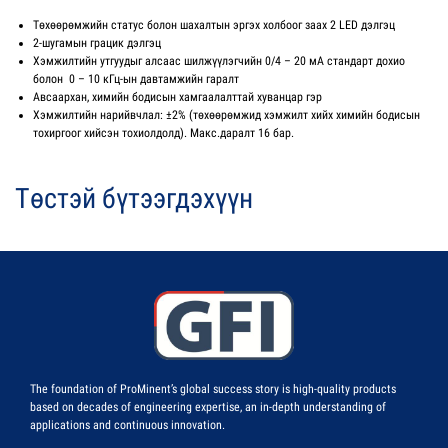
Төхөөрөмжийн статус болон шахалтын эргэх холбоог заах 2 LED дэлгэц
2-шугамын грацик дэлгэц
Хэмжилтийн утгуудыг алсаас шилжүүлэгчийн 0/4 – 20 мА стандарт дохио
болон 0 – 10 кГц-ын давтамжийн гаралт
Авсаархан, химийн бодисын хамгаалалттай хуванцар гэр
Хэмжилтийн нарийвчлал: ±2% (төхөөрөмжид хэмжилт хийх химийн бодисын
тохиргоог хийсэн тохиолдолд). Макс.даралт 16 бар.
Төстэй бүтээгдэхүүн
The foundation of ProMinent’s global success story is high-quality products
based on decades of engineering expertise, an in-depth understanding of
applications and continuous innovation.