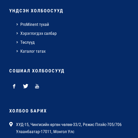
ҮНДСЭН ХОЛБООСУУД
ProMinent тухай
Хэрэглэгдэх салбар
Төслүүд
Каталог татах
СОШИАЛ ХОЛБООСУУД
ХОЛБОО БАРИХ
ХУД-15, Чингисийн өргөн чөлөө-33/2, Режис Плэйс-705/706
Улаанбаатар-17011, Монгол Улс