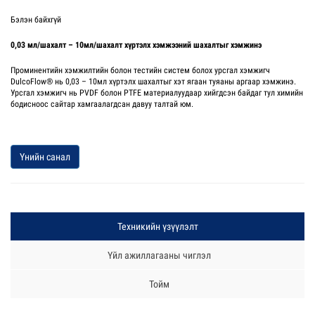
Бэлэн байхгүй
0,03 мл/шахалт – 10мл/шахалт хүртэлх хэмжээний шахалтыг хэмжинэ
Проминентийн хэмжилтийн болон тестийн систем болох урсгал хэмжигч
DulcoFlow® нь 0,03 – 10мл хүртэлх шахалтыг хэт ягаан туяаны аргаар хэмжинэ.
Урсгал хэмжигч нь PVDF болон PTFE материалуудаар хийгдсэн байдаг тул химийн
бодисноос сайтар хамгаалагдсан давуу талтай юм.
Үнийн санал
Техникийн үзүүлэлт
Үйл ажиллагааны чиглэл
Тойм