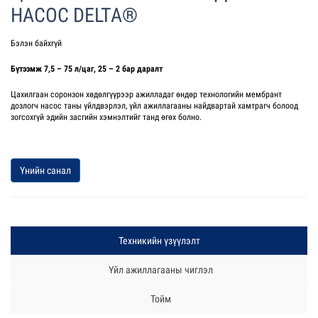
НАСОС DELTA®
Бэлэн байхгүй
Бүтээмж 7,5 – 75 л/цаг, 25 – 2 бар даралт
Цахилгаан соронзон хөдөлгүүрээр ажилладаг өндөр технологийн мембрант
дозлогч насос таны үйлдвэрлэл, үйл ажиллагааны найдвартай хамтрагч болоод
зогсохгүй эдийн засгийн хэмнэлтийг танд өгөх болно.
Үнийн санал
Техникийн үзүүлэлт
Үйл ажиллагааны чиглэл
Тойм