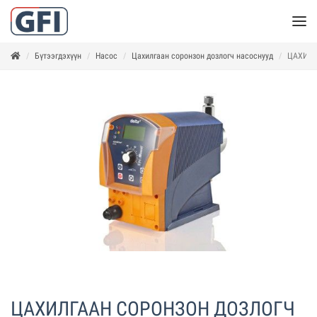
Бүтээгдэхүүн
Насос
Цахилгаан соронзон дозлогч насоснууд
ЦАХИЛГ
ЦАХИЛГААН СОРОНЗОН ДОЗЛОГЧ