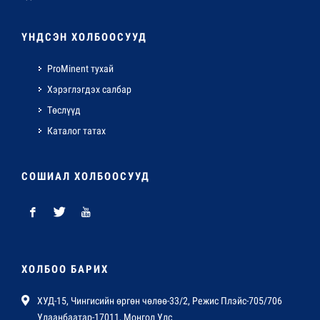
ҮНДСЭН ХОЛБООСУУД
ProMinent тухай
Хэрэглэгдэх салбар
Төслүүд
Каталог татах
СОШИАЛ ХОЛБООСУУД
ХОЛБОО БАРИХ
ХУД-15, Чингисийн өргөн чөлөө-33/2, Режис Плэйс-705/706
Улаанбаатар-17011, Монгол Улс