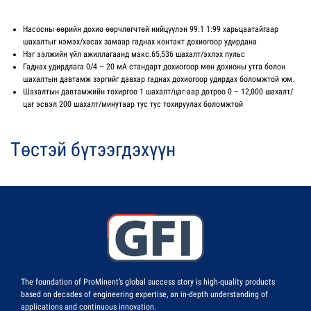
Насосны өөрийн дохио өөрчлөгчтөй нийцүүлэн 99:1 1:99 харьцаатайгаар
шахалтыг нэмэх/хасах замаар гаднах контакт дохиогоор удирдана
Нэг ээлжийн үйл ажиллагаанд макс.65,536 шахалт/эхлэх пульс
Гаднах удирдлага 0/4 – 20 мА стандарт дохиогоор мөн дохионы утга болон
шахалтын давтамж зэргийг давхар гаднах дохиогоор удирдах боломжтой юм.
Шахалтын давтамжийн тохиргоо 1 шахалт/цаг-аар дотроо 0 – 12,000 шахалт/
цаг эсвэл 200 шахалт/минутаар тус тус тохируулах боломжтой
Төстэй бүтээгдэхүүн
The foundation of ProMinent’s global success story is high-quality products
based on decades of engineering expertise, an in-depth understanding of
applications and continuous innovation.