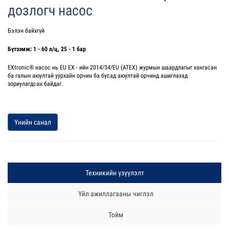
дозлогч насос
Бэлэн байхгүй
Бүтээмж: 1 - 60 л/ц, 25 - 1 бар
EXtronic® насос нь EU EX - ийн 2014/34/EU (ATEX) журмын шаардлагыг хангасан
ба галын аюултай уурхайн орчин ба бусад аюултай орчинд ашиглахад
зориулагдсан байдаг.
Үнийн санал
Техникийн үзүүлэлт
Үйл ажиллагааны чиглэл
Тойм