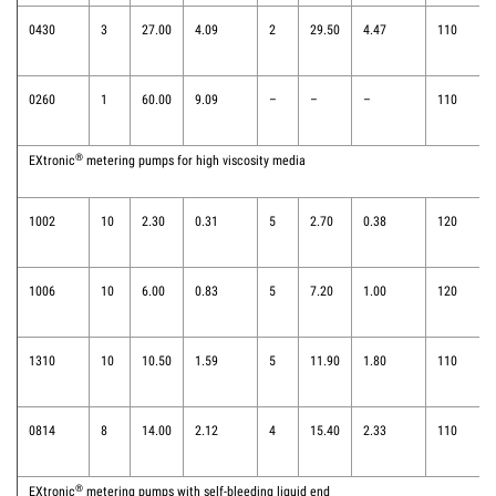
0430
3
27.00
4.09
2
29.50
4.47
110
0260
1
60.00
9.09
–
–
–
110
®
EXtronic
metering pumps for high viscosity media
1002
10
2.30
0.31
5
2.70
0.38
120
1006
10
6.00
0.83
5
7.20
1.00
120
1310
10
10.50
1.59
5
11.90
1.80
110
0814
8
14.00
2.12
4
15.40
2.33
110
®
EXtronic
metering pumps with self-bleeding liquid end