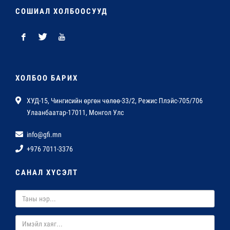
СОШИАЛ ХОЛБООСУУД
ХОЛБОО БАРИХ
ХУД-15, Чингисийн өргөн чөлөө-33/2, Режис Плэйс-705/706
Улаанбаатар-17011, Монгол Улс
info@gfi.mn
+976 7011-3376
САНАЛ ХҮСЭЛТ