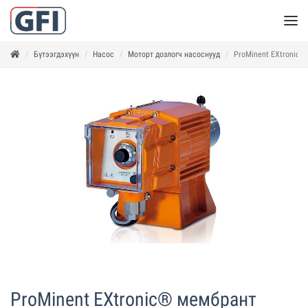
Бүтээгдэхүүн
Насос
Моторт дозлогч насоснууд
ProMinent EXtronic®
ProMinent EXtronic® мембрант