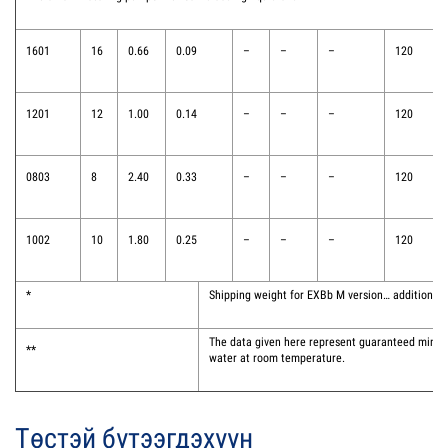
1601
16
0.66
0.09
–
–
–
120
1201
12
1.00
0.14
–
–
–
120
0803
8
2.40
0.33
–
–
–
120
1002
10
1.80
0.25
–
–
–
120
*
Shipping weight for EXBb M version… additional 
The data given here represent guaranteed mini
**
water at room temperature.
Төстэй бүтээгдэхүүн