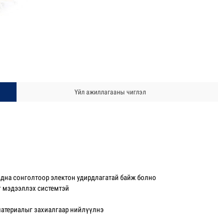
Үйл ажиллагааны чиглэл
адна сонголтоор электон удирдлагатай байж болно
г мэдээллэх системтэй
 материалыг захиалгаар нийлүүлнэ