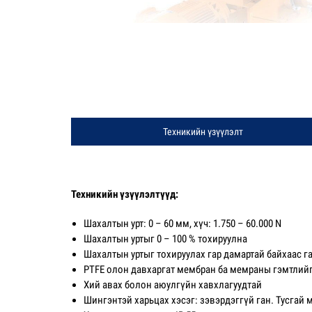
Техникийн үзүүлэлт
Техникийн үзүүлэлтүүд:
Шахалтын урт: 0 – 60 мм, хүч: 1.750 – 60.000 N
Шахалтын уртыг 0 – 100 % тохируулна
Шахалтын уртыг тохируулах гар дамартай байхаас г
PTFE олон давхаргат мембран ба мемраны гэмтлий
Хий авах болон аюулгүйн хавхлагуудтай
Шингэнтэй харьцах хэсэг: зэвэрдэггүй ган. Тусгай