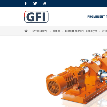
Facebook
Twitter
Youtube
PROMINENT 
Бүтээгдэхүүн
Насос
Моторт дозлогч насоснууд
Orl