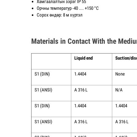
Хамгаалалтын зэрэг IP 55
Орчны температур -40 .... +150 °С
Сорох өндөр: 8 м хүртэл
Materials in Contact With the Medi
Liquid end
Suction/dis
S1 (DIN)
1.4404
None
S1 (ANSI)
A 316 L
N/A
S1 (DIN)
1.4404
1.4404
S1 (ANSI)
A 316 L
A 316 L