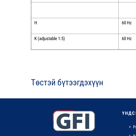
H
60 Hz
K (adjustable 1:5)
60 Hz
Төстэй бүтээгдэхүүн
ҮНДС
P