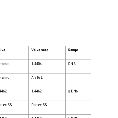
lve
Valve seat
Range
ramic
1.4404
DN 3
ramic
A 316 L
4462
1.4462
≥ DN6
plex SS
Duplex SS