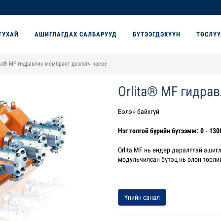
ТУХАЙ
АШИГЛАГДАХ САЛБАРУУД
БҮТЭЭГДЭХҮҮН
ТӨСЛҮ
ita® MF гидравлик мембрант дозлогч насос
Orlita® MF гидра
Бэлэн байхгүй
Нэг толгой бүрийн бүтээмж: 0 - 1300
Orlita MF нь өндөр даралттай ашиг
модульчилсан бүтэц нь олон төрли
Үнийн санал