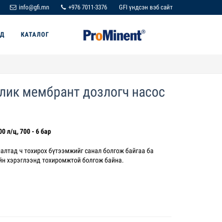
info@gfi.mn
+976 7011-3376
GFI үндсэн вэб сайт
ҮД
КАТАЛОГ
влик мембрант дозлогч насос
0 л/ц, 700 - 6 бар
лалтад ч тохирох бүтээмжийг санал болгож байгаа ба
йн хэрэглээнд тохиромжтой болгож байна.