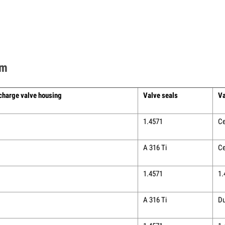
um
charge valve housing
Valve seals
Va
1.4571
Ce
A 316 Ti
Ce
1.4571
1.
A 316 Ti
Du