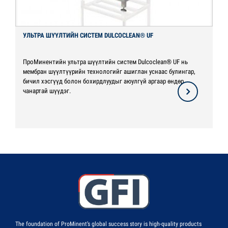
УЛЬТРА ШҮҮЛТИЙН СИСТЕМ DULCOCLEAN® UF
ПроМинентийн ультра шүүлтийн систем Dulcoclean® UF нь
мембран шүүлтүүрийн технологийг ашиглан уснаас булингар,
бичил хэсгүүд болон бохирдлуудыг аюулгүй аргаар өндөр
чанартай шүүдэг.
The foundation of ProMinent’s global success story is high-quality products