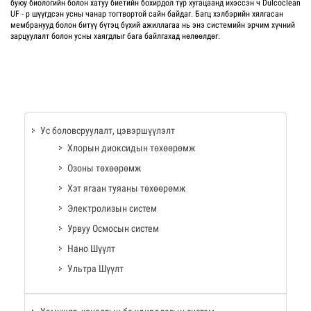
буюу биологийн болон хатуу биетийн бохирдол түр хугацаанд ихэссэн ч Dulcoclean
UF - р шүүгдсэн усны чанар тогтвортой сайн байдаг. Багц хэлбэрийн хялгасан
мембранууд болон битүү бүтэц бүхий ажиллагаа нь энэ системийн эрчим хүчний
зарцуулалт болон усны хаягдлыг бага байлгахад нөлөөлдөг.
Ус боловсруулалт, цэвэршүүлэлт
Хлорын диоксидын төхөөрөмж
Озоны төхөөрөмж
Хэт ягаан туяаны төхөөрөмж
Электролизын систем
Урвуу Осмосын систем
Нано Шүүлт
Ультра Шүүлт