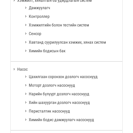
Хэмжилт, хяналтын ба удирдлагын систем
Дамжуулагч
Контроллер
Хэмжилтийн болон тестийн систем
Сенсор
Хавтанд суурилуулсан хэмжих, хянах систем
Химийн бодисын бак
Насос
Цахилгаан соронзон дозлогч насоснууд
Моторт дозлогч насоснууд
Нарийн бүлүүрт дозлогч насоснууд
Хийн шахуурган дозлогч насоснууд
Перисталтик насоснууд
Химийн бодис дамжуулагч насоснууд