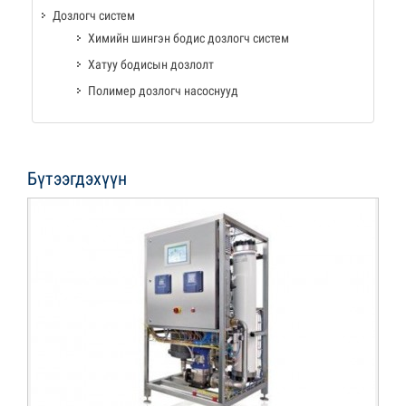
Дозлогч систем
Химийн шингэн бодис дозлогч систем
Хатуу бодисын дозлолт
Полимер дозлогч насоснууд
Бүтээгдэхүүн