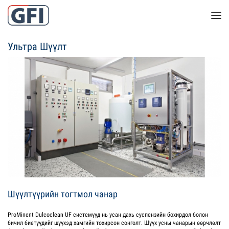
Ультра Шүүлт
Шүүлтүүрийн тогтмол чанар
ProMinent Dulcoclean UF системүүд нь усан дахь суспензийн бохирдол болон
бичил биетүүдийг шүүхэд хамгийн тохирсон сонголт. Шүүх усны чанарын өөрчлөлт