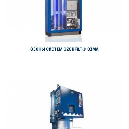
ОЗОНЫ СИСТЕМ OZONFILT® OZMA
Дэлгэрэнгүй