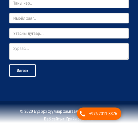
Илгээх
© 2020 Бүх эрх хуулиар хамгаалагдсан. Жи Эф Ай ХХК
+976 7011-3376
Вэб сайт
ыг:
Грийн софт ХХК
Дуудлагын төв