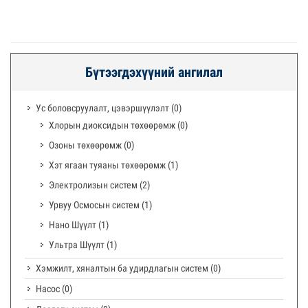
Бүтээгдэхүүний ангилал
Ус боловсруулалт, цэвэршүүлэлт
(0)
Хлорын диоксидын төхөөрөмж
(0)
Озоны төхөөрөмж
(0)
Хэт ягаан туяаны төхөөрөмж
(1)
Электролизын систем
(2)
Урвуу Осмосын систем
(1)
Нано Шүүлт
(1)
Ультра Шүүлт
(1)
Хэмжилт, хяналтын ба удирдлагын систем
(0)
Насос
(0)