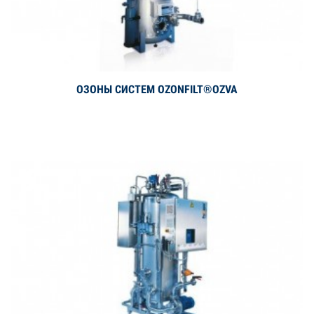
ОЗОНЫ СИСТЕМ OZONFILT®OZVA
Дэлгэрэнгүй