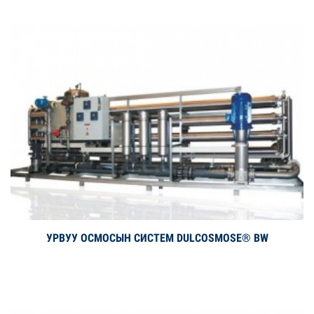
УРВУУ ОСМОСЫН СИСТЕМ DULCOSMOSE® BW
Дэлгэрэнгүй