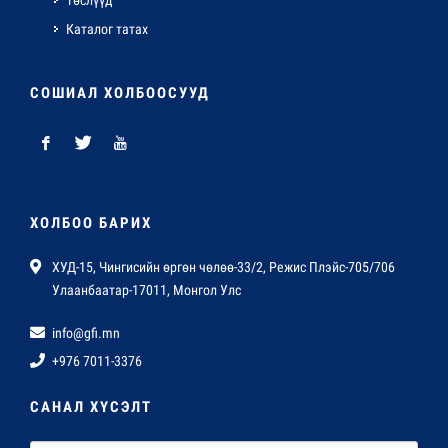
Төслүүд
Каталог татах
СОШИАЛ ХОЛБООСУУД
ХОЛБОО БАРИХ
ХУД-15, Чингисийн өргөн чөлөө-33/2, Режис Плэйс-705/706
Улаанбаатар-17011, Монгол Улс
info@gfi.mn
+976 7011-3376
САНАЛ ХҮСЭЛТ