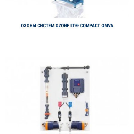
ОЗОНЫ СИСТЕМ OZONFILT® COMPACT OMVA
Дэлгэрэнгүй