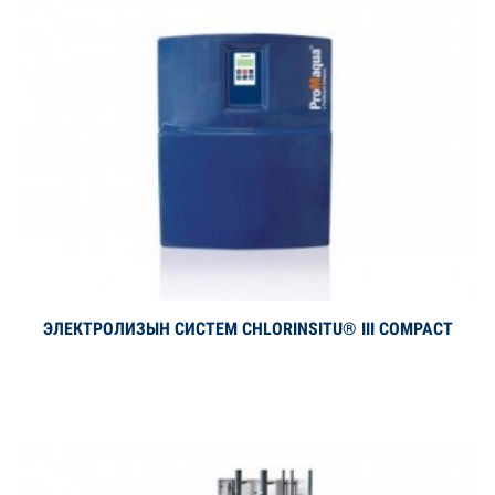
ЭЛЕКТРОЛИЗЫН СИСТЕМ CHLORINSITU® III COMPACT
Дэлгэрэнгүй